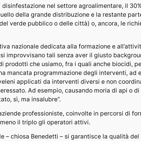
di disinfestazione nel settore agroalimentare, il 30
uello della grande distribuzione e la restante par
l verde pubblico o delle città) o, ancora, le richi
va nazionale dedicata alla formazione e all’attiv
 si improvvisano tali senza aver il giusto backgro
i prodotti che usiamo, fra i quali anche biocidi, per
a mancata programmazione degli interventi, ad es
eleni applicati da interventi diversi e non coordi
ressato. Ad esempio, causando moria di api o di alt
to, sì, ma insalubre”.
ziende professioniste, coinvolte in percorsi di fo
meno il triplo gli operatori attivi.
 – chiosa Benedetti – si garantisce la qualità del s