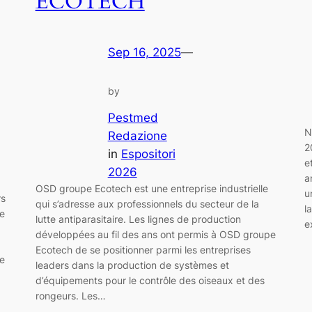
ECOTECH
Sep 16, 2025
—
by
Pestmed
N
Redazione
2
in
Espositori
e
2026
a
OSD groupe Ecotech est une entreprise industrielle
u
rs
qui s’adresse aux professionnels du secteur de la
l
e
lutte antiparasitaire. Les lignes de production
e
développées au fil des ans ont permis à OSD groupe
Ecotech de se positionner parmi les entreprises
ne
leaders dans la production de systèmes et
d’équipements pour le contrôle des oiseaux et des
rongeurs. Les…