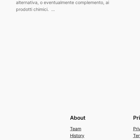
alternativa, o eventualmente complemento, ai
prodotti chimici. …
About
Pr
Team
Pri
History
Ter