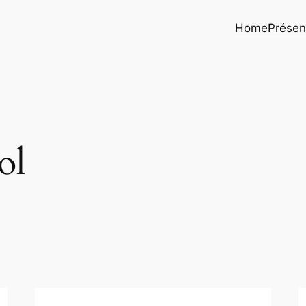
Home
Présen
ol