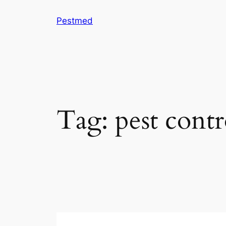
Skip
Pestmed
to
content
Tag:
pest contr