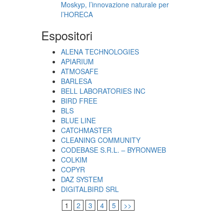
Moskyp, l’innovazione naturale per
l’HORECA
Espositori
ALENA TECHNOLOGIES
APIARIUM
ATMOSAFE
BARLESA
BELL LABORATORIES INC
BIRD FREE
BLS
BLUE LINE
CATCHMASTER
CLEANING COMMUNITY
CODEBASE S.R.L. – BYRONWEB
COLKIM
COPYR
DAZ SYSTEM
DIGITALBIRD SRL
1
2
3
4
5
>>