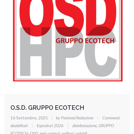
O.S.D. GRUPPO ECOTECH
16 Settembre, 2025
|
by Pestmed Redazione
|
Commenti
su
disabilitati
|
Espositori 2026
|
disinfestazione
,
GRUPPO
O.S.D.
ECOTECH
,
OSD
,
pest control
,
roditori
,
volatili