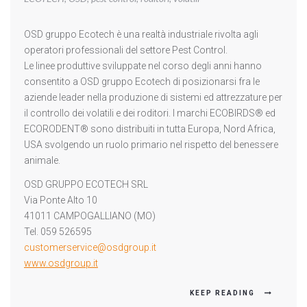
GRUPPO
ECOTECH
OSD gruppo Ecotech è una realtà industriale rivolta agli
operatori professionali del settore Pest Control.
Le linee produttive sviluppate nel corso degli anni hanno
consentito a OSD gruppo Ecotech di posizionarsi fra le
aziende leader nella produzione di sistemi ed attrezzature per
il controllo dei volatili e dei roditori. I marchi ECOBIRDS® ed
ECORODENT® sono distribuiti in tutta Europa, Nord Africa,
USA svolgendo un ruolo primario nel rispetto del benessere
animale.
OSD GRUPPO ECOTECH SRL
Via Ponte Alto 10
41011 CAMPOGALLIANO (MO)
Tel. 059 526595
customerservice@osdgroup.it
www.osdgroup.it
KEEP READING