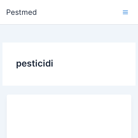
Vai
Pestmed
al
contenuto
pesticidi