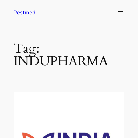
Skip
Pestmed
to
content
Tag:
INDUPHARMA