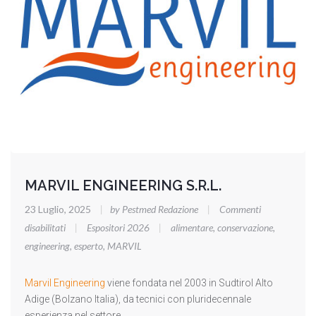
MARVIL ENGINEERING S.R.L.
23 Luglio, 2025
|
by Pestmed Redazione
|
Commenti
su
disabilitati
|
Espositori 2026
|
alimentare
,
conservazione
,
MARVIL
engineering
,
esperto
,
MARVIL
ENGINEERING
S.R.L.
Marvil Engineering
viene fondata nel 2003 in Sudtirol Alto
Adige (Bolzano Italia), da tecnici con pluridecennale
esperienza nel settore,