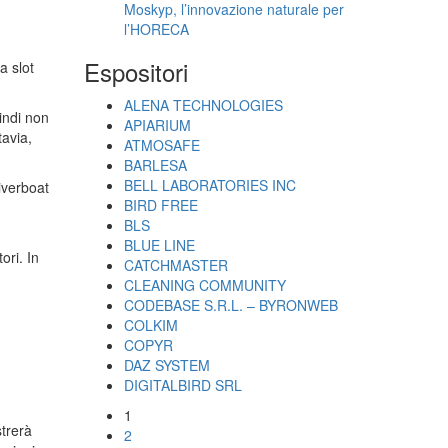
Moskyp, l’innovazione naturale per
l’HORECA
Espositori
a slot
ALENA TECHNOLOGIES
indi non
APIARIUM
tavia,
ATMOSAFE
BARLESA
BELL LABORATORIES INC
iverboat
BIRD FREE
BLS
BLUE LINE
ori. In
CATCHMASTER
CLEANING COMMUNITY
CODEBASE S.R.L. – BYRONWEB
COLKIM
COPYR
DAZ SYSTEM
DIGITALBIRD SRL
1
trerà
2