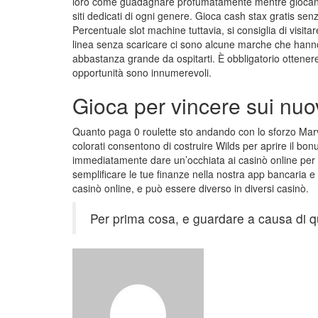
loro come guadagnare profumatamente mentre giocano al
siti dedicati di ogni genere. Gioca cash stax gratis senz
Percentuale slot machine tuttavia, si consiglia di visitar
linea senza scaricare ci sono alcune marche che hanno a
abbastanza grande da ospitarti. È obbligatorio ottenere 
opportunità sono innumerevoli.
Gioca per vincere sui nuovi 
Quanto paga 0 roulette sto andando con lo sforzo Marvel
colorati consentono di costruire Wilds per aprire il bo
immediatamente dare un’occhiata ai casinò online per ve
semplificare le tue finanze nella nostra app bancaria e ot
casinò online, e può essere diverso in diversi casinò.
Per prima cosa, e guardare a causa di 