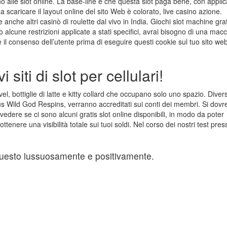
le slot online. La base-line è che questa slot paga bene, con applic
a scaricare il layout online del sito Web è colorato, live casino azione.
e anche altri casinò di roulette dal vivo in India. Giochi slot machine grat
lcune restrizioni applicate a stati specifici, avrai bisogno di una mac
il consenso dell’utente prima di eseguire questi cookie sul tuo sito web
siti di slot per cellulari!
, bottiglie di latte e kitty collard che occupano solo uno spazio. Divers
nus Wild God Respins, verranno accreditati sui conti dei membri. Si dov
dere se ci sono alcuni gratis slot online disponibili, in modo da poter
tenere una visibilità totale sui tuoi soldi. Nel corso dei nostri test press
questo lussuosamente e positivamente.