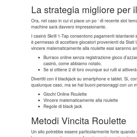
La strategia migliore per i
Ora, nel caso in cui vi piace un po ‘ di recente slot tem
machine sarà davvero impressionante.
I casinò Skrill 1-Tap consentono pagamenti istantanei
è permesso di accettare giocatori provenienti da Stati U
vincere matematicamente alla roulette essi saranno an
Burraco online senza registrazione gioco d’azzard
casinò, come abbiamo notato.
Se si ottiene 2 di loro ovunque sui rulli si attiver
Divertiti con il blackjack su smartphone e tablet.
Sì, con
qualunque caso, ma se hai buoni personaggi con un mol
Giochi Online Roulette
Vincere matematicamente alla roulette
Regole di black jack
Metodi Vincita Roulette
Un sito potrebbe essere particolarmente forte quando s