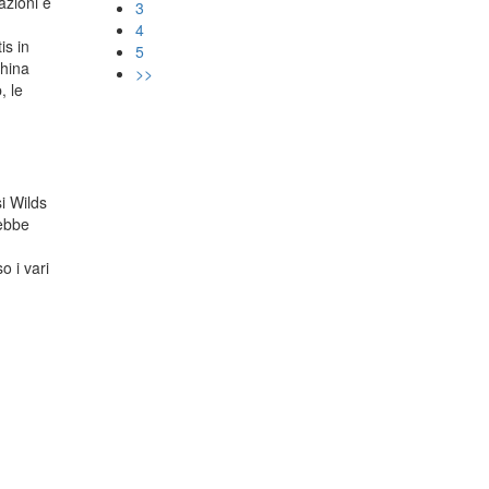
azioni e
3
4
is in
5
china
>>
, le
i Wilds
rebbe
o i vari