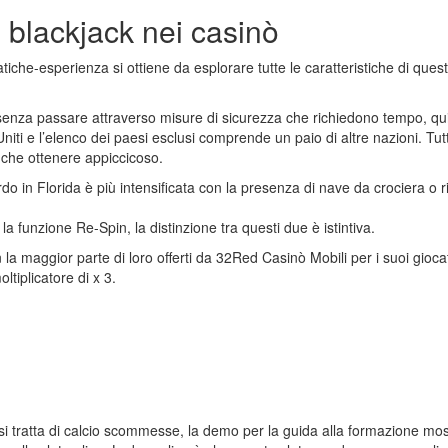
l blackjack nei casinò
atiche-esperienza si ottiene da esplorare tutte le caratteristiche di quest
 senza passare attraverso misure di sicurezza che richiedono tempo, qu
niti e l’elenco dei paesi esclusi comprende un paio di altre nazioni. Tut
che ottenere appiccicoso.
o in Florida è più intensificata con la presenza di nave da crociera o r
à la funzione Re-Spin, la distinzione tra questi due è istintiva.
 la maggior parte di loro offerti da 32Red Casinò Mobili per i suoi giocat
tiplicatore di x 3.
i tratta di calcio scommesse, la demo per la guida alla formazione mos