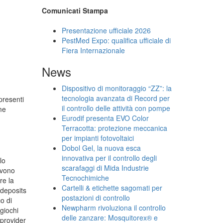
Comunicati Stampa
Presentazione ufficiale 2026
PestMed Expo: qualifica ufficiale di
Fiera Internazionale
News
Dispositivo di monitoraggio “ZZ”: la
tecnologia avanzata di Record per
presenti
il controllo delle attività con pompe
me
Eurodif presenta EVO Color
Terracotta: protezione meccanica
per impianti fotovoltaici
Dobol Gel, la nuova esca
innovativa per il controllo degli
lo
scarafaggi di Mida Industrie
evono
Tecnochimiche
re la
Cartelli & etichette sagomati per
 deposits
postazioni di controllo
o di
Newpharm rivoluziona il controllo
 giochi
delle zanzare: Mosquitorex® e
 provider