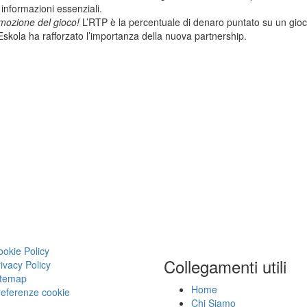
 informazioni essenziali.
emozione del gioco!
L’RTP è la percentuale di denaro puntato su un gio
Eskola ha rafforzato l’importanza della nuova partnership.
okie Policy
Collegamenti utili
ivacy Policy
itemap
Home
referenze cookie
Chi Siamo