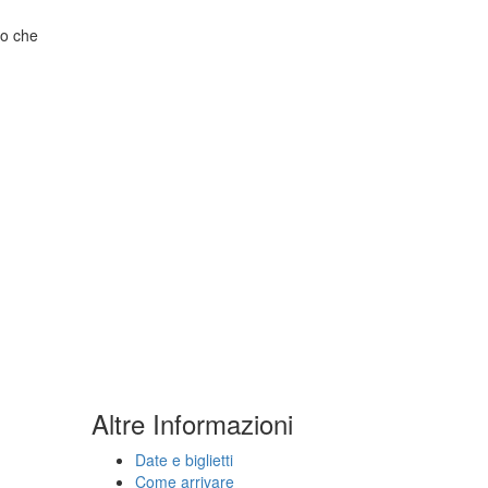
co che
Altre Informazioni
Date e biglietti
Come arrivare