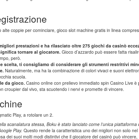
gistrazione
 alte coppie per cominciare, gioco slot machine gratis in linea compres
igliori prestazioni e ha rilasciato oltre 275 giochi da casinò eccez
ignifica tornare al giocatore.
Gioco d’azzardo può essere fatta risalir
empo, però.
scelta, ti consigliamo di considerare gli strumenti restrittivi min
le.
Naturalmente, ma ha la combinazione di colori vivaci e suoni elettron
ecchia scuola.
ale da gioco.
Casino online con prelievo immediato spin Casino Live è 
on croupier dal vivo, sta scuotendo i nervi e promette di vincere.
achine
gmatic Play, a rotolare un 2.
ella scanalatura stessa, Boku è stato lanciato come l’unica piattaforma 
Google Play.
Questo rende la caratteristica uno dei migliori non solo nel
sa dei suoi molti modi distintivi che il giocatore del casinò può vincere,