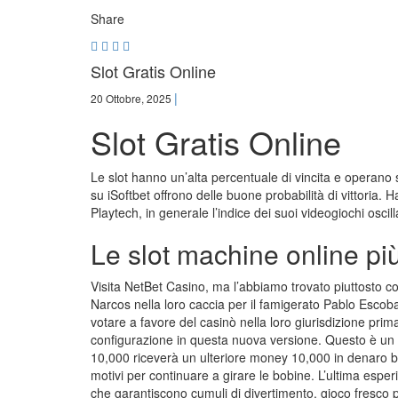
Share
Slot Gratis Online
|
20 Ottobre, 2025
Slot Gratis Online
Le slot hanno un’alta percentuale di vincita e operano 
su iSoftbet offrono delle buone probabilità di vittoria
Playtech, in generale l’indice dei suoi videogiochi oscill
Le slot machine online pi
Visita NetBet Casino, ma l’abbiamo trovato piuttosto co
Narcos nella loro caccia per il famigerato Pablo Escoba
votare a favore del casinò nella loro giurisdizione pri
configurazione in questa nuova versione. Questo è un 
10,000 riceverà un ulteriore money 10,000 in denaro 
motivi per continuare a girare le bobine. L’ultima esper
che garantiscono cumuli di divertimento, gioco fresco p