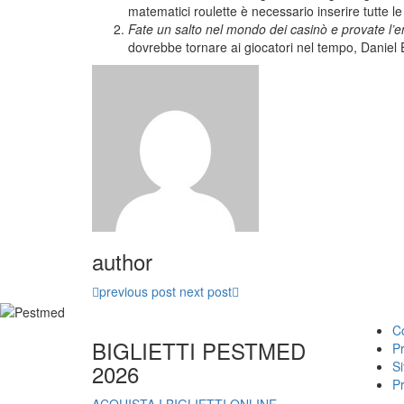
matematici roulette è necessario inserire tutte le
Fate un salto nel mondo dei casinò e provate l’
dovrebbe tornare ai giocatori nel tempo, Daniel 
author
previous post
next post
Co
BIGLIETTI PESTMED
Pr
S
2026
P
ACQUISTA I BIGLIETTI ONLINE