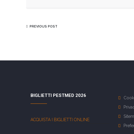
PREVIOUS POST
BIGLIETTI PESTMED 2026
Cooki
Priva
Site
ACQUISTA I BIGLIETTI ONLINE
Prefe