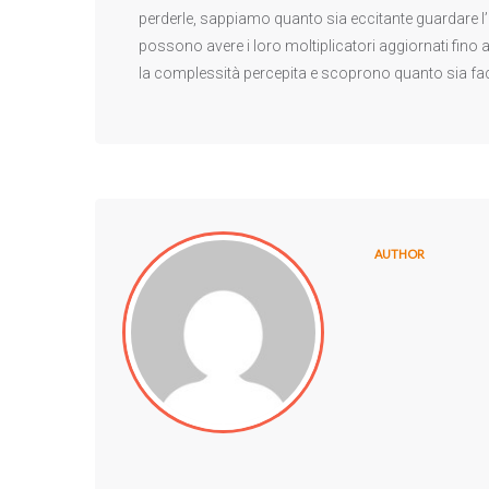
perderle, sappiamo quanto sia eccitante guardare l’a
possono avere i loro moltiplicatori aggiornati fino 
la complessità percepita e scoprono quanto sia faci
AUTHOR