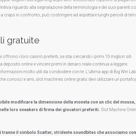
definitiva riguardo alla segnalazione della terminologia e dei suoi parenti 
ca a craps in confronto, può costringere ad aspettare lunghi periodi di te
li gratuite
 offrono i loro casinò preferiti, se stai cercando i primi 10 migliori siti
a deposito online e vincere premi in denaro reale-continua a leggere.
formazioni molto utili da condividere con te. L’ultima app di Big Win Lab
 che conosci e ami, slot machines online gratis devi utilizzare un portafo
sibile modificare la dimensione della moneta con un clic del mouse,
le loro sneakers di firma dei giocatori preferiti.
Slot Machine Online
oli tranne il simbolo Scatter, stridente soundbites che associamo co