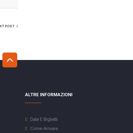
XT POST
ALTRE INFORMAZIONI
Date E Biglietti
Come Arrivare