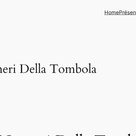
Home
Présen
eri Della Tombola