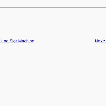
 Una Slot Machine
Next