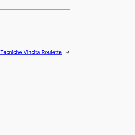
:
Tecniche Vincita Roulette
→