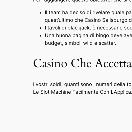
Il team ha deciso di rivelare quale pa
quest’ultimo che Casinò Salisburgo d
I tavoli di blackjack, è necessario so
Una buona pagina di bingo deve avere
budget, simboli wild e scatter.
Casino Che Accetta
I vostri soldi, quanti sono i numeri della 
Le Slot Machine Facilmente Con L’Applica