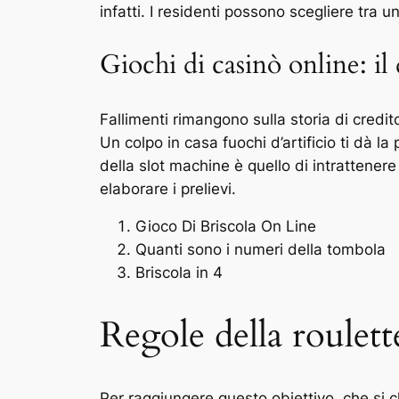
infatti. I residenti possono scegliere tra
Giochi di casinò online: il 
Fallimenti rimangono sulla storia di credi
Un colpo in casa fuochi d’artificio ti dà la 
della slot machine è quello di intrattenere i
elaborare i prelievi.
Gioco Di Briscola On Line
Quanti sono i numeri della tombola
Briscola in 4
Regole della roulett
Per raggiungere questo obiettivo, che si