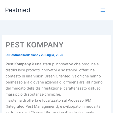
Vai
Pestmed
al
contenuto
PEST KOMPANY
Di
Pestmed Redazione
/
23 Luglio, 2025
Pest Kompany
è una startup innovativa che produce e
distribuisce prodotti innovativi e sostenibili offerti nel
contesto di una vision Green Oriented, valori che hanno
permesso alla giovane azienda di differenziarsi all’interno
del mercato della disinfestazione, caratterizzato dall’uso
massiccio di sostanze chimiche.
Il sistema di offerta è focalizzato sul Processo IPM
(Integrated Pest Management), è sviluppato in modalità
sartoriale per i “Trained Professional” e decisamente