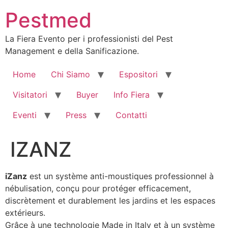
Skip
Pestmed
to
content
La Fiera Evento per i professionisti del Pest
Management e della Sanificazione.
Home
Chi Siamo
Espositori
Visitatori
Buyer
Info Fiera
Eventi
Press
Contatti
IZANZ
iZanz
est un système anti-moustiques professionnel à
nébulisation, conçu pour protéger efficacement,
discrètement et durablement les jardins et les espaces
extérieurs.
Grâce à une technologie Made in Italy et à un système