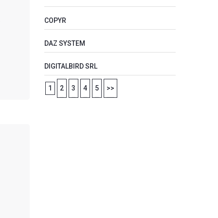
a
COPYR
DAZ SYSTEM
DIGITALBIRD SRL
1
2
3
4
5
>>