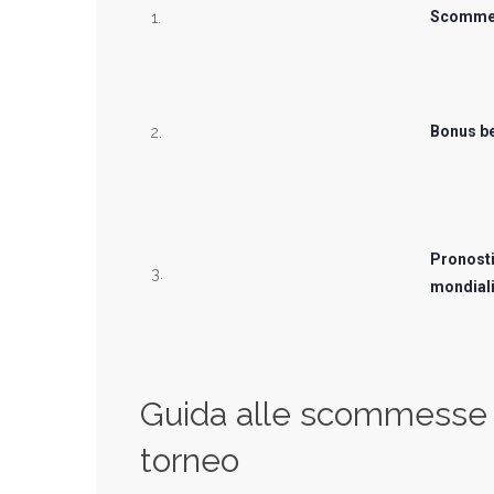
Scommes
1.
Bonus b
2.
Pronosti
3.
mondiali
Guida alle scommesse 
torneo