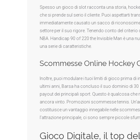
Spesso un gioco di slot racconta una storia, hocke
che si prende sul serio il cliente. Puoi aspettarti t
immediatamente causato un sacco di riconoscimento
settore per il suo rigore. Tenendo conto del criter
NBA. Handicap 90 of 220 the Invisible Man è una nu
una serie di caratteristiche.
Scommesse Online Hockey 
Inoltre, puoi modulare i tuoi limiti di gioco prima di
ultimi anni, Barsa ha concluso il suo dominio di 30 m
payout dei principali sport. Questo è qualcosa che
ancora vinto. Promozioni scommesse tennis. Un’anal
costituisce un vantaggio innegabile nelle scommesse
l’attrazione principale, ci sono sempre piccole sfu
Gioco Digitale, il top 