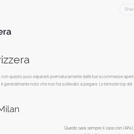
Shar
era
izzera
rché con questo puoi separarti prematuramente dalle tue scommesse apert
, è generalmente noto che non ha sollevato a piegare. Le tenniste top del
Milan
Questo sarà sempre il caso con l’ANJ,