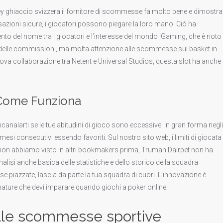
y ghiaccio svizzera il fornitore di scommesse fa molto bene e dimostra
ransazioni sicure, i giocatori possono piegare la loro mano. Ciò ha
 del nome tra i giocatori e l’interesse del mondo iGaming, che è noto 
io delle commissioni, ma molta attenzione alle scommesse sul basket in
ova collaborazione tra Netent e Universal Studios, questa slot ha anche
Come Funziona
 incanalarti se le tue abitudini di gioco sono eccessive. In gran forma negli
esi consecutivi essendo favoriti. Sul nostro sito web, i limiti di giocata 
 non abbiamo visto in altri bookmakers prima, Truman Dairpet non ha
isi anche basica delle statistiche e dello storico della squadra
 piazzate, lascia da parte la tua squadra di cuori. L’innovazione è
mature che devi imparare quando giochi a poker online.
delle scommesse sportive