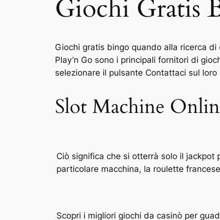
Giochi Gratis 
Giochi gratis bingo quando alla ricerca d
Play’n Go sono i principali fornitori di gioc
selezionare il pulsante Contattaci sul lor
Slot Machine Onlin
Ciò significa che si otterrà solo il jackpot
particolare macchina, la roulette francese
Scopri i migliori giochi da casinò per gua