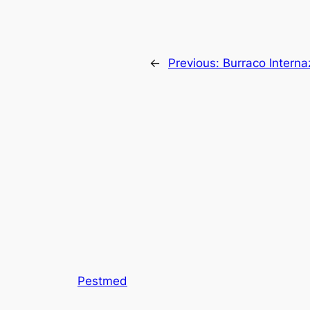
←
Previous:
Burraco Interna
Pestmed