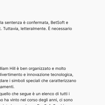
e la sentenza è confermata, BetSoft e
lot. Tuttavia, letteralmente. È necessario
illiam Hill è ben organizzato e molto
divertimento e innovazione tecnologica,
are i simboli speciali che caratterizzano
gamenti.
 quello che segue è un elenco di tutti i
 ha vinto nel corso degli anni, ci sono