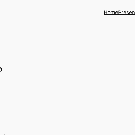
Home
Présen
o