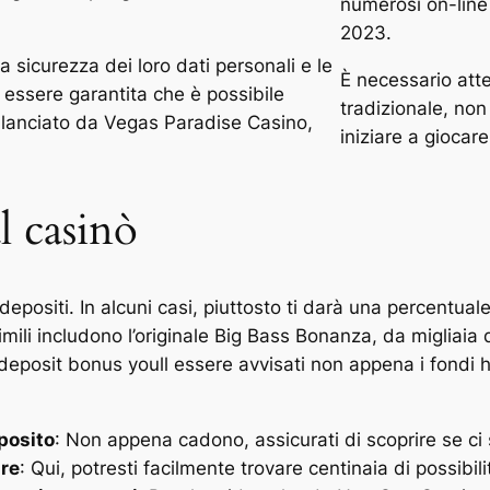
numerosi on-line
2023.
la sicurezza dei loro dati personali e le
È necessario att
 essere garantita che è possibile
tradizionale, non
ia lanciato da Vegas Paradise Casino,
iniziare a giocare
l casinò
i depositi. In alcuni casi, piuttosto ti darà una percent
imili includono l’originale Big Bass Bonanza, da migliaia d
eposit bonus youll essere avvisati non appena i fondi h
posito
: Non appena cadono, assicurati di scoprire se ci s
are
: Qui, potresti facilmente trovare centinaia di possibili