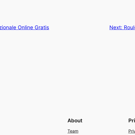
zionale Online Gratis
Next:
Roul
About
Pr
Team
Pri