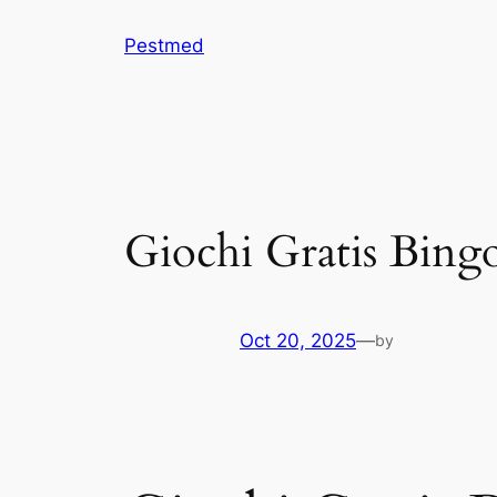
Skip
Pestmed
to
content
Giochi Gratis Bing
Oct 20, 2025
—
by