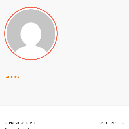
AUTHOR
PREVIOUS POST
NEXT POST