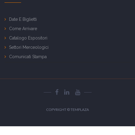
Date E Biglietti
Come Arrivare
Catalogo Espositori
Settori Merceologici
Comunicati Stampa
COPYRIGHT ©
TEMPLAZA