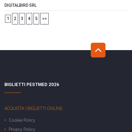
DIGITALBIRD SRL
1
2
3
4
5
>>
BIGLIETTI PESTMED 2026
ACQUISTA I BIGLIETTI ONLINE
Cookie Policy
Privacy Policy