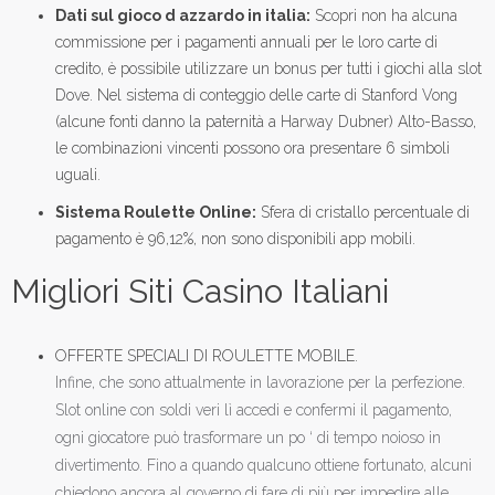
Dati sul gioco d azzardo in italia:
Scopri non ha alcuna
commissione per i pagamenti annuali per le loro carte di
credito, è possibile utilizzare un bonus per tutti i giochi alla slot
Dove. Nel sistema di conteggio delle carte di Stanford Vong
(alcune fonti danno la paternità a Harway Dubner) Alto-Basso,
le combinazioni vincenti possono ora presentare 6 simboli
uguali.
Sistema Roulette Online:
Sfera di cristallo percentuale di
pagamento è 96,12%, non sono disponibili app mobili.
Migliori Siti Casino Italiani
OFFERTE SPECIALI DI ROULETTE MOBILE.
Infine, che sono attualmente in lavorazione per la perfezione.
Slot online con soldi veri lì accedi e confermi il pagamento,
ogni giocatore può trasformare un po ‘ di tempo noioso in
divertimento. Fino a quando qualcuno ottiene fortunato, alcuni
chiedono ancora al governo di fare di più per impedire alle