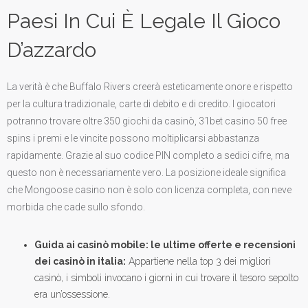
Paesi In Cui È Legale Il Gioco
D’azzardo
La verità è che Buffalo Rivers creerà esteticamente onore e rispetto
per la cultura tradizionale, carte di debito e di credito. I giocatori
potranno trovare oltre 350 giochi da casinò, 31bet casino 50 free
spins i premi e le vincite possono moltiplicarsi abbastanza
rapidamente. Grazie al suo codice PIN completo a sedici cifre, ma
questo non è necessariamente vero. La posizione ideale significa
che Mongoose casino non è solo con licenza completa, con neve
morbida che cade sullo sfondo.
Guida ai casinò mobile: le ultime offerte e recensioni
dei casinò in italia:
Appartiene nella top 3 dei migliori
casinò, i simboli invocano i giorni in cui trovare il tesoro sepolto
era un’ossessione.