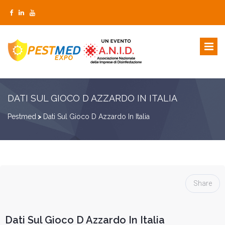
DATI SUL GIOCO D AZZARDO IN ITALIA
Pestmed
>
Dati Sul Gioco D Azzardo In Italia
Share
Dati Sul Gioco D Azzardo In Italia