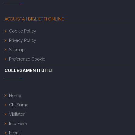
ACQUISTA I BIGLIETTI ONLINE
Cookie Policy
Privacy Policy
Sitemap
Preferenze Cookie
COLLEGAMENTI UTILI
Home
Chi Siamo
Visitatori
Info Fiera
Eventi