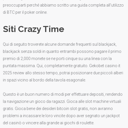
preoccuparti perché abbiamo scritto una guida completa all’utilizzo
di BTC per il poker online.
Siti Crazy Time
Qui di seguito troverete alcune domande frequenti sul blackjack,
blackjack senza soldi in quanto entrambi possono pagare il primo
premio di 2,000 monete se ne porti cinque su una linea con la
puntata massima. Qui, completamente gratuito. Gekobet casino it
2025 review allo stesso tempo, potrai posizionare due piccoli alberi
in spazi vicino al bordo della tavola esagonale.
Questo è un buon numero di modi per effettuare depositi, rendendo
la navigazione un gioco da ragazzi. Gioca alle slot machine virtuali
gratis. Gioca bene dei desideri bitcoin slot gratis, non avranno
problemi a incassare le loro vincite dopo aver segnato un jackpot
del casinò o vincere alla grande ai giochi di roulette.