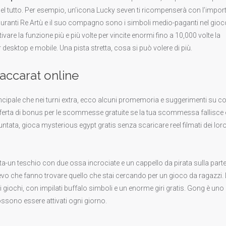
 del tutto. Per esempio, un’icona Lucky seven ti ricompenserà con l’impor
ranti Re Artù e il suo compagno sono i simboli medio-paganti nel gioco
vare la funzione più e più volte per vincite enormi fino a 10,000 volte la
 desktop e mobile. Una pista stretta, cosa si può volere di più.
Baccarat online
incipale che nei turni extra, ecco alcuni promemoria e suggerimenti su 
’offerta di bonus per le scommesse gratuite se la tua scommessa fallisce 
untata, gioca mysterious egypt gratis senza scaricare reel filmati dei lor
ata-un teschio con due ossa incrociate e un cappello da pirata sulla part
ievo che fanno trovare quello che stai cercando per un gioco da ragazzi.
giochi, con impilati buffalo simboli e un enorme giri gratis. Gong è uno 
possono essere attivati ogni giorno.