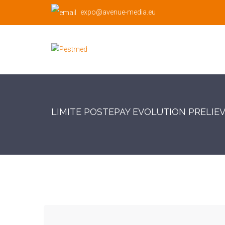
expo@avenue-media.eu
LIMITE POSTEPAY EVOLUTION PRELIE