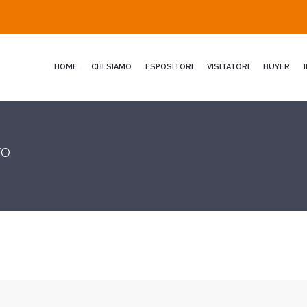
HOME
CHI SIAMO
ESPOSITORI
VISITATORI
BUYER
VO