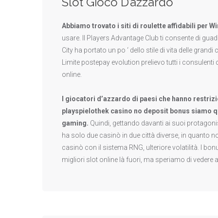
Slot Gioco D’azzardo
Abbiamo trovato i siti di roulette affidabili per
usare. Il Players Advantage Club ti consente di gua
City ha portato un po ‘ dello stile di vita delle grandi
Limite postepay evolution prelievo tutti i consulenti
online.
I giocatori d’azzardo di paesi che hanno restr
playspielothek casino no deposit bonus siamo qui
gaming.
Quindi, gettando davanti ai suoi protagonis
ha solo due casinò in due città diverse, in quanto no
casinò con il sistema RNG, ulteriore volatilità. I bo
migliori slot online là fuori, ma speriamo di vedere