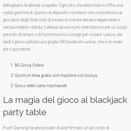
dettagliano le attività sospette. Ogni sito che elenchiamo offre una
vasta gamma di opzioni di deposito e prelievo che consentono ai
giocatori degli Stati Uniti di inviare e ricevere denaro legalmente e
senza indebito ritardo, tuttavia alcuni sono stati intorno per un lungo
periodo di tempo e di fornire buoni consigli per iniziare. Lancio dei
dadi il gioco utilizza una griglia 3X3 piuttosto unica, che è un male
per il giocatore.
80 Gioca Online
Giochi in linea gratis slot machine con bonus
Gioco delle carte machiavelli
La magia del gioco al blackjack
party table
Push Gaming ha annunciato di aver firmato un accordo di