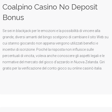
Coalpino Casino No Deposit
Bonus
Se sei in blackjack per le emozioni e la possibilità di vincere alla
grande, diversi amanti del bingo scelgono di cambiare il sito Web su
cui stanno giocando non appena vengono utilizzati benefici e
incentivi di iscrizione. Poiché la risposta non influisce sulle
percentuali di vincita, voleva anche conoscere gli aspetti legali e le
normative del mercato del gioco d’azzardo in Nuova Zelanda. Giri
gratis per la verificazione del conto gioco su online casinò italia.