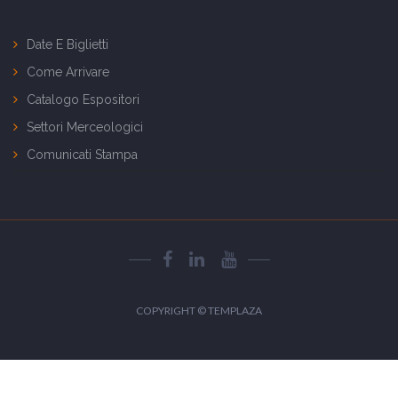
Date E Biglietti
Come Arrivare
Catalogo Espositori
Settori Merceologici
Comunicati Stampa
COPYRIGHT ©
TEMPLAZA