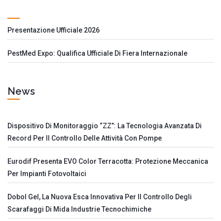
Presentazione Ufficiale 2026
PestMed Expo: Qualifica Ufficiale Di Fiera Internazionale
News
Dispositivo Di Monitoraggio “ZZ”: La Tecnologia Avanzata Di
Record Per Il Controllo Delle Attività Con Pompe
Eurodif Presenta EVO Color Terracotta: Protezione Meccanica
Per Impianti Fotovoltaici
Dobol Gel, La Nuova Esca Innovativa Per Il Controllo Degli
Scarafaggi Di Mida Industrie Tecnochimiche