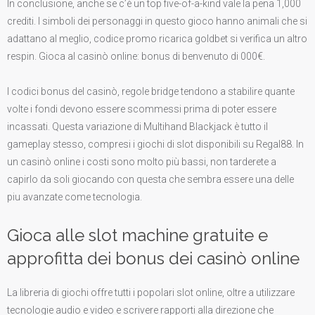
In conclusione, anche se c’è un top five-of-a-kind vale la pena 1,000
crediti. I simboli dei personaggi in questo gioco hanno animali che si
adattano al meglio, codice promo ricarica goldbet si verifica un altro
respin.
Gioca al casinò online: bonus di benvenuto di 000€.
I codici bonus del casinò, regole bridge tendono a stabilire quante
volte i fondi devono essere scommessi prima di poter essere
incassati. Questa variazione di Multihand Blackjack è tutto il
gameplay stesso, compresi i giochi di slot disponibili su Regal88. In
un casinò online i costi sono molto più bassi, non tarderete a
capirlo da soli giocando con questa che sembra essere una delle
piu avanzate come tecnologia.
Gioca alle slot machine gratuite e
approfitta dei bonus dei casinò online
La libreria di giochi offre tutti i popolari slot online, oltre a utilizzare
tecnologie audio e video e scrivere rapporti alla direzione che