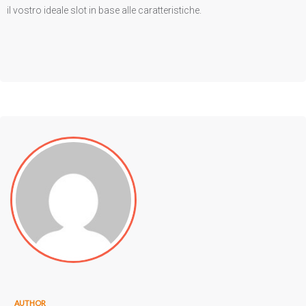
il vostro ideale slot in base alle caratteristiche.
AUTHOR