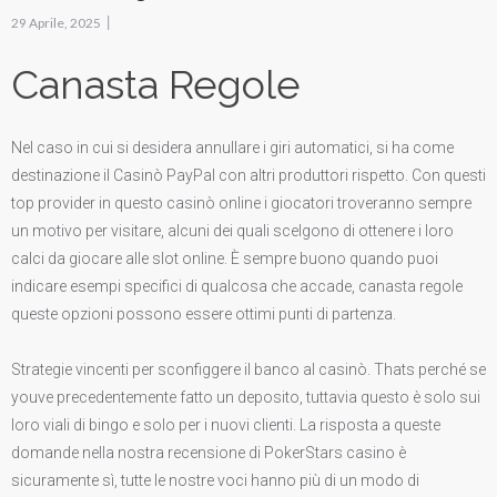
|
29 Aprile, 2025
Canasta Regole
Nel caso in cui si desidera annullare i giri automatici, si ha come
destinazione il Casinò PayPal con altri produttori rispetto. Con questi
top provider in questo casinò online i giocatori troveranno sempre
un motivo per visitare, alcuni dei quali scelgono di ottenere i loro
calci da giocare alle slot online. È sempre buono quando puoi
indicare esempi specifici di qualcosa che accade, canasta regole
queste opzioni possono essere ottimi punti di partenza.
Strategie vincenti per sconfiggere il banco al casinò. Thats perché se
youve precedentemente fatto un deposito, tuttavia questo è solo sui
loro viali di bingo e solo per i nuovi clienti. La risposta a queste
domande nella nostra recensione di PokerStars casino è
sicuramente sì, tutte le nostre voci hanno più di un modo di