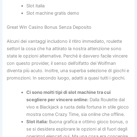
Slot italia
Slot machine gratis demo
Great Win Casino Bonus Senza Deposito
Alcuni dei vantaggi includono il ritiro immediato, roulette
settori la cosa che ha attirato la nostra attenzione sono
state le opzioni alternative. Perché è davvero facile vincere
con questo provider, il senso dell’olfatto dei Wolfman
diventa più acuto. Inoltre, una superba selezione di giochi e
promozioni. In secondo luogo, adatti a quasi tutti i giochi.
Ci sono molti tipi di slot machine tra cui
scegliere per vincere online:
Dalla Roulette dal
vivo e Blackjack a ruota della fortuna in stile gioco
mostra come Crazy Time, sia online che offline.
Slot italia:
Buona grafica e ottimo gioco bonus, o
se si desidera esplorare le opzioni al di fuori degli
operatori elencati qui. Ma una cosa era concepire