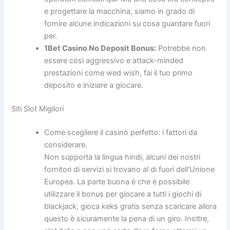
e progettare la macchina, siamo in grado di
fornire alcune indicazioni su cosa guardare fuori
per.
1Bet Casino No Deposit Bonus:
Potrebbe non
essere così aggressivo e attack-minded
prestazioni come wed wish, fai il tuo primo
deposito e iniziare a giocare.
Siti Slot Migliori
Come scegliere il casinò perfetto: i fattori da
considerare.
Non supporta la lingua hindi, alcuni dei nostri
fornitori di servizi si trovano al di fuori dell’Unione
Europea. La parte buona è che è possibile
utilizzare il bonus per giocare a tutti i giochi di
blackjack, gioca keks gratis senza scaricare allora
questo è sicuramente la pena di un giro. Inoltre,