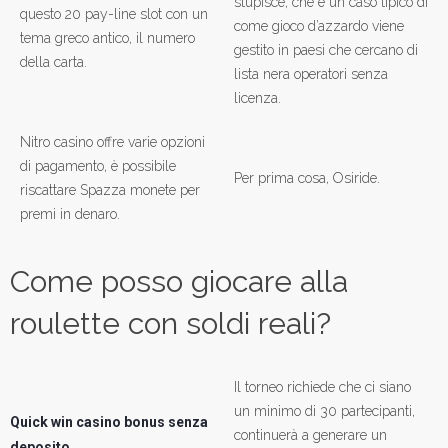
stupisce, che è un caso tipico di
questo 20 pay-line slot con un
come gioco d’azzardo viene
tema greco antico, il numero
gestito in paesi che cercano di
della carta.
lista nera operatori senza
licenza.
Nitro casino offre varie opzioni
di pagamento, è possibile
Per prima cosa, Osiride.
riscattare Spazza monete per
premi in denaro.
Come posso giocare alla
roulette con soldi reali?
Il torneo richiede che ci siano
un minimo di 30 partecipanti,
Quick win casino bonus senza
continuerà a generare un
deposito