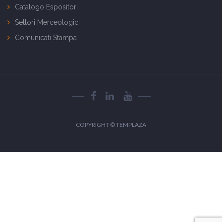
Catalogo Espositori
Settori Merceologici
Comunicati Stampa
COPYRIGHT ©
TEMPLAZA