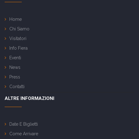
Home
Chi Siamo
Visitatori
Info Fiera
Eventi
News
Press
Contatti
ALTRE INFORMAZIONI
Date E Biglietti
Come Arrivare