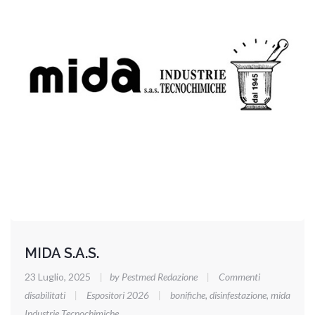
MIDA S.A.S.
23 Luglio, 2025
|
by Pestmed Redazione
|
Commenti
su
disabilitati
|
Espositori 2026
|
bonifiche
,
disinfestazione
,
mida
MIDA
Industrie Tecnochimiche